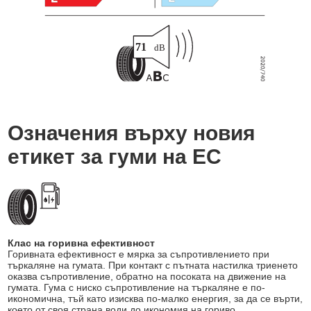
Означения върху новия
етикет за гуми на ЕС
Клас на горивна ефективност
Горивната ефективност е мярка за съпротивлението при
търкаляне на гумата. При контакт с пътната настилка триенето
оказва съпротивление, обратно на посоката на движение на
гумата. Гума с ниско съпротивление на търкаляне е по-
икономична, тъй като изисква по-малко енергия, за да се върти,
което от своя страна води до икономия на гориво.