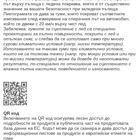
път върху пътища с ледена покривка, което е от съществено
значение за вашата безопасност при заледени пътища.
Пиктограмата се дава за гуми, които покриват съответните
изисквания след измерване на спирачния път на автомобил,
който се движи с 20 км/ч върху чист лед.
Забележка:
гумите за сцепление с лед са специално
проектирани за пътни повърхности, покрити с лед и
отъпкан сняг, и следва да се използват само при много
сурови климатични условия (напр. ниски температури).
Използването на такива гуми при климатични условия,
които не са толкова тежки (напр. при мокри условия или при
по-високи температури) може да доведе до неоптимални
резултати, по-специално по отношение на сцеплението с
влажна пътна настилка, поведението и износването.
QR код
Включването на QR код осигурява лесен достъп до
подробности за продукта в публичната част на продуктовата
база данни на ЕС. Кодът може да се сканира и дава достъп до
информационни листове за продукти и европейски етикети на
гуми.