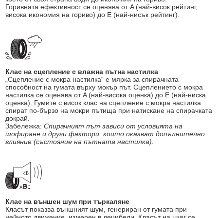
Горивната ефективност се оценява от A (най-висок рейтинг,
висока икономия на гориво) до E (най-нисък рейтинг).
Клас на сцепление с влажна пътна настилка
„Сцепление с мокра настилка“ е мярка за спирачната
способност на гумата върху мокър път. Сцеплението с мокра
настилка се оценява от A (най-висока оценка) до E (най-ниска
оценка). Гумите с висок клас на сцепление с мокра настилка
спират по-бързо на мокри пътища при натискане на спирачката
докрай.
Забележка:
Спирачният път зависи от условията на
шофиране и други фактори, които оказват допълнително
влияние (състояние на пътната настилка).
Клас на външен шум при търкаляне
Класът показва външният шум, генериран от гумата при
нейното движение, измерен в децибели. Класът на шум се