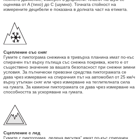
оценява от A (тихо) до C (шумно). Точната стойност на
измерените децибели е показана в долната част на етикета.
Сцепление със сняг
Гумите с пиктограма снежинка в тривърха планина имат по-къс
спирачен път върху пътища със снежна покривка, което е от
съществено значение за вашата безопасност при снежни зимни
условия. За пътнически превозни средства пиктограмата се
дава чрез измерване на спирачния път на автомобил от 25 км/ч
върху утъпкан сняг или чрез измерване на теглителната сила
на гумата. За камиони пиктограмата се дава чрез измерване на
способността за ускоряване на гумата.
Сцепление с лед
Гумите с пиктограма „ледена висулка“ имат по-къс спирачен