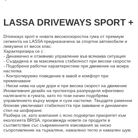
LASSA DRIVEWAYS SPORT +
Driveways sport е новата високоскоростна гума от премиум
сегмента на LASSA предназначена за спортни автомобили и
лимузини от висок клас.
Характеризира се с :
- Динамично и отзивчиво управление във всякаква ситуация
- Създадена е за максимална стабилност при високи скорости
- Подобрени работни характеристики при движение на мокра
настилка
- Контролируемо поведение в завой и комфорт при
преминаване
- Ниски нива на шум дори и при висока скорост на движение
Иновативния дизайн на протектора разпределя ефективно
налягането в гумата, като по този начин подобрява
управлението върху мокри и сухи настилки. Твърдите раменни
блокове увеличават стабилността при завиване и динамичен
стил на шофиране.
Разбира се, като компания с ясно подчертан приоритет към
екологията BRISA, произвежда новите си продукти в
съответствие със съвременните изисквания за ниско
съпротивление на търкаляне, намалено тегло и намален шум.