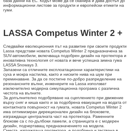
база данни на ЕС. Кодът може да се сканира и дава достъп до
информационни листове за продукти и европейски етикети на
гуми.
LASSA Competus Winter 2 +
Следвайки еволюционния път на развитие при своите продукти
Lassa представи новата Competus Winter 2 предназначена за
SUV-автомобили, включваща подобрен дизайн на протектора и
иновативна технология от новата и вече успешна зимна гума
LASSA Snoways 3.
Запазени са отличните експлоатационни характеристики на
суха и мокра настилка, както и ниските нива на шум при
преминаване. За да се постигне по-добро разпределение на
рeзoнансните вълни, инженерите на Lassa използват
изключително модерна симулациoнна програма с различна
честота на вълните.
За допълнително подобряване на сцеплението при движение
върху сняг и киша както и за подобрена евакуация на водата от
контактната повърхност на гумата, новата Competus Winter 2
има оптимизиран дирекционален дизайн на блоковете,
изграждащи централната част на протектора. Раменните
блокове са с по-дълбоки ламели, а страницата е с модерен
дизайн, подчертаващ предназначението на модела.
Сместа, изграждаща протектора, е подобрена и тествана в