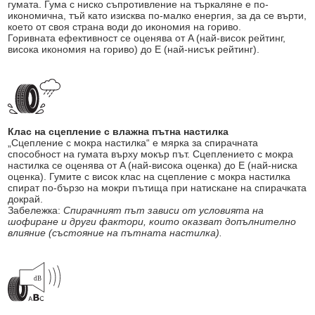
гумата. Гума с ниско съпротивление на търкаляне е по-
икономична, тъй като изисква по-малко енергия, за да се върти,
което от своя страна води до икономия на гориво.
Горивната ефективност се оценява от A (най-висок рейтинг,
висока икономия на гориво) до E (най-нисък рейтинг).
Клас на сцепление с влажна пътна настилка
„Сцепление с мокра настилка“ е мярка за спирачната
способност на гумата върху мокър път. Сцеплението с мокра
настилка се оценява от A (най-висока оценка) до E (най-ниска
оценка). Гумите с висок клас на сцепление с мокра настилка
спират по-бързо на мокри пътища при натискане на спирачката
докрай.
Забележка:
Спирачният път зависи от условията на
шофиране и други фактори, които оказват допълнително
влияние (състояние на пътната настилка).