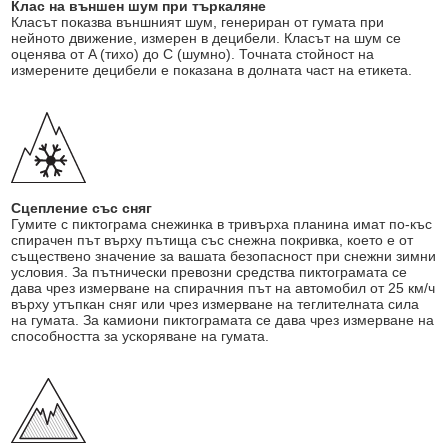
Клас на външен шум при търкаляне
Класът показва външният шум, генериран от гумата при
нейното движение, измерен в децибели. Класът на шум се
оценява от A (тихо) до C (шумно). Точната стойност на
измерените децибели е показана в долната част на етикета.
Сцепление със сняг
Гумите с пиктограма снежинка в тривърха планина имат по-къс
спирачен път върху пътища със снежна покривка, което е от
съществено значение за вашата безопасност при снежни зимни
условия. За пътнически превозни средства пиктограмата се
дава чрез измерване на спирачния път на автомобил от 25 км/ч
върху утъпкан сняг или чрез измерване на теглителната сила
на гумата. За камиони пиктограмата се дава чрез измерване на
способността за ускоряване на гумата.