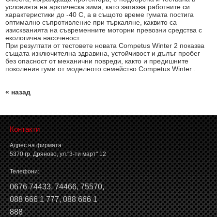
условията на арктическа зима, като запазва работните си
характеристики до -40 С, а в същото време гумата постига
оптимално съпротивление при търкаляне, каквито са
изискванията на съвременните моторни превозни средства с
екологична насоченост.
При резултати от тестовете новата Competus Winter 2 показва
същата изключителна здравина, устойчивост и дълъг пробег
без опасност от механични повреди, както и предишните
поколения гуми от моделното семейство Competus Winter .
« назад
Контакти
Адрес на фирмата:
5370 гр. Дряново, ул."3-ти март" 12
Телефони:
0676 74433
,
74466
,
75570
,
088 666 1 777
,
088 666 1
888