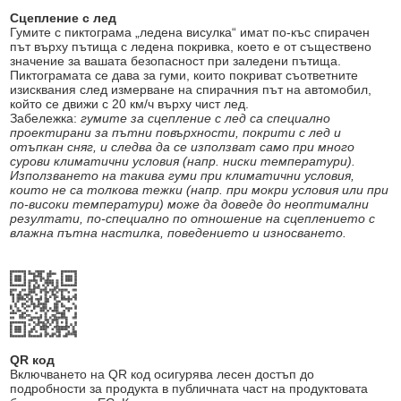
Сцепление с лед
Гумите с пиктограма „ледена висулка“ имат по-къс спирачен
път върху пътища с ледена покривка, което е от съществено
значение за вашата безопасност при заледени пътища.
Пиктограмата се дава за гуми, които покриват съответните
изисквания след измерване на спирачния път на автомобил,
който се движи с 20 км/ч върху чист лед.
Забележка:
гумите за сцепление с лед са специално
проектирани за пътни повърхности, покрити с лед и
отъпкан сняг, и следва да се използват само при много
сурови климатични условия (напр. ниски температури).
Използването на такива гуми при климатични условия,
които не са толкова тежки (напр. при мокри условия или при
по-високи температури) може да доведе до неоптимални
резултати, по-специално по отношение на сцеплението с
влажна пътна настилка, поведението и износването.
QR код
Включването на QR код осигурява лесен достъп до
подробности за продукта в публичната част на продуктовата