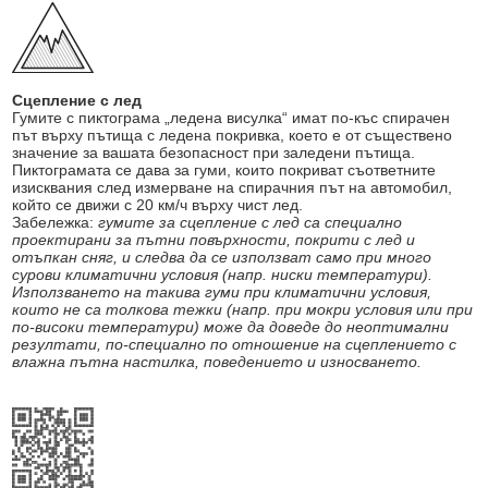
Сцепление с лед
Гумите с пиктограма „ледена висулка“ имат по-къс спирачен
път върху пътища с ледена покривка, което е от съществено
значение за вашата безопасност при заледени пътища.
Пиктограмата се дава за гуми, които покриват съответните
изисквания след измерване на спирачния път на автомобил,
който се движи с 20 км/ч върху чист лед.
Забележка:
гумите за сцепление с лед са специално
проектирани за пътни повърхности, покрити с лед и
отъпкан сняг, и следва да се използват само при много
сурови климатични условия (напр. ниски температури).
Използването на такива гуми при климатични условия,
които не са толкова тежки (напр. при мокри условия или при
по-високи температури) може да доведе до неоптимални
резултати, по-специално по отношение на сцеплението с
влажна пътна настилка, поведението и износването.