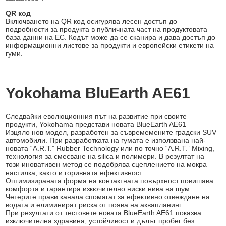
QR код
Включването на QR код осигурява лесен достъп до
подробности за продукта в публичната част на продуктовата
база данни на ЕС. Кодът може да се сканира и дава достъп до
информационни листове за продукти и европейски етикети на
гуми.
Yokohama BluEarth AE61
Следвайки еволюционния път на развитие при своите
продукти, Yokohama представи новата BlueEarth AE61
Изцяло нов модел, разработен за съвремемените градски SUV
автомобили. При разработката на гумата е използвана най-
новата “А.R.T.” Rubber Technology или по точно “А.R.T.” Mixing,
технология за смесване на silica и полимери. В резултат на
този иновативен метод се подобрява сцеплението на мокра
настилка, както и горивната ефективност.
Оптимизираната форма на контактната повърхност повишава
комфорта и гарантира изкючително ниски нива на шум.
Четерите прави канала спомагат за ефективно отвеждане на
водата и елиминират риска от поява на аквапланинг.
При резултати от тестовете новата BlueEarth AE61 показва
изключителна здравина, устойчивост и дълъг пробег без