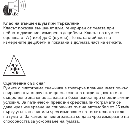
Клас на външен шум при търкаляне
Класът показва външният шум, генериран от гумата при
нейното движение, измерен в децибели. Класът на шум се
оценява от A (тихо) до C (шумно). Точната стойност на
измерените децибели е показана в долната част на етикета.
Сцепление със сняг
Гумите с пиктограма снежинка в тривърха планина имат по-къс
спирачен път върху пътища със снежна покривка, което е от
съществено значение за вашата безопасност при снежни зимни
условия. За пътнически превозни средства пиктограмата се
дава чрез измерване на спирачния път на автомобил от 25 км/ч
върху утъпкан сняг или чрез измерване на теглителната сила
на гумата. За камиони пиктограмата се дава чрез измерване на
способността за ускоряване на гумата.