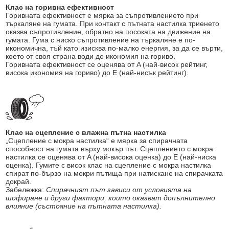
Клас на горивна ефективност
Горивната ефективност е мярка за съпротивлението при
търкаляне на гумата. При контакт с пътната настилка триенето
оказва съпротивление, обратно на посоката на движение на
гумата. Гума с ниско съпротивление на търкаляне е по-
икономична, тъй като изисква по-малко енергия, за да се върти,
което от своя страна води до икономия на гориво.
Горивната ефективност се оценява от A (най-висок рейтинг,
висока икономия на гориво) до E (най-нисък рейтинг).
Клас на сцепление с влажна пътна настилка
„Сцепление с мокра настилка“ е мярка за спирачната
способност на гумата върху мокър път. Сцеплението с мокра
настилка се оценява от A (най-висока оценка) до E (най-ниска
оценка). Гумите с висок клас на сцепление с мокра настилка
спират по-бързо на мокри пътища при натискане на спирачката
докрай.
Забележка:
Спирачният път зависи от условията на
шофиране и други фактори, които оказват допълнително
влияние (състояние на пътната настилка).