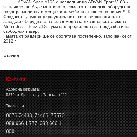
ADVAN Sport V105 е наследник на ADVAN Sport V103 и
за начало ще бъде монтирана, само като заводско оборудване
на ултра модерни и мощни автомобили от класа на новия SLK.
След като, демонстрира уникалните си възможности като
заводско оборудване на съвременната дизайнерската икона
Mercedes – Benz CLS, гумата e представена за продажба и на
свободния пазар.
Гамата от размери ще се обогатява постепенно, започвайки от
2012 г.
« назад
Контакти
Адрес на фирмата:
5370 гр. Дряново, ул."3-ти март" 12
Телефони:
0676 74433
,
74466
,
75570
,
088 666 1 777
,
088 666 1
888