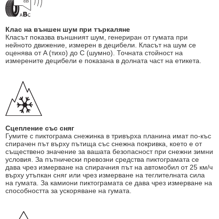
Клас на външен шум при търкаляне
Класът показва външният шум, генериран от гумата при
нейното движение, измерен в децибели. Класът на шум се
оценява от A (тихо) до C (шумно). Точната стойност на
измерените децибели е показана в долната част на етикета.
Сцепление със сняг
Гумите с пиктограма снежинка в тривърха планина имат по-къс
спирачен път върху пътища със снежна покривка, което е от
съществено значение за вашата безопасност при снежни зимни
условия. За пътнически превозни средства пиктограмата се
дава чрез измерване на спирачния път на автомобил от 25 км/ч
върху утъпкан сняг или чрез измерване на теглителната сила
на гумата. За камиони пиктограмата се дава чрез измерване на
способността за ускоряване на гумата.