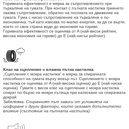
Горивната ефективност е мярка за съпротивлението при
търкаляне на гумата. При контакт с пътната настилка триенето
оказва съпротивление, обратно на посоката на движение на
гумата. Гума с ниско съпротивление на търкаляне е по-
икономична, тъй като изисква по-малко енергия, за да се върти,
което от своя страна води до икономия на гориво.
Горивната ефективност се оценява от A (най-висок рейтинг,
висока икономия на гориво) до E (най-нисък рейтинг).
Клас на сцепление с влажна пътна настилка
„Сцепление с мокра настилка“ е мярка за спирачната
способност на гумата върху мокър път. Сцеплението с мокра
настилка се оценява от A (най-висока оценка) до E (най-ниска
оценка). Гумите с висок клас на сцепление с мокра настилка
спират по-бързо на мокри пътища при натискане на спирачката
докрай.
Забележка:
Спирачният път зависи от условията на
шофиране и други фактори, които оказват допълнително
влияние (състояние на пътната настилка).