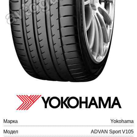
Баланс на автомобилните гуми
Марка
Yokohama
Модел
ADVAN Sport V105