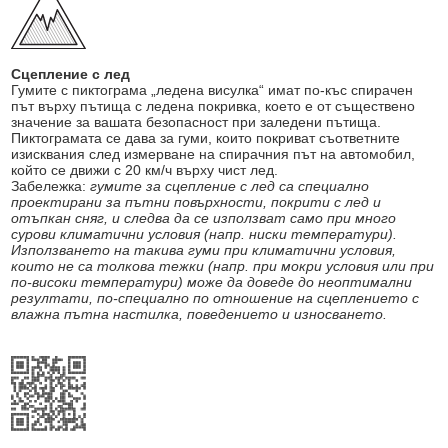
Сцепление с лед
Гумите с пиктограма „ледена висулка“ имат по-къс спирачен
път върху пътища с ледена покривка, което е от съществено
значение за вашата безопасност при заледени пътища.
Пиктограмата се дава за гуми, които покриват съответните
изисквания след измерване на спирачния път на автомобил,
който се движи с 20 км/ч върху чист лед.
Забележка:
гумите за сцепление с лед са специално
проектирани за пътни повърхности, покрити с лед и
отъпкан сняг, и следва да се използват само при много
сурови климатични условия (напр. ниски температури).
Използването на такива гуми при климатични условия,
които не са толкова тежки (напр. при мокри условия или при
по-високи температури) може да доведе до неоптимални
резултати, по-специално по отношение на сцеплението с
влажна пътна настилка, поведението и износването.