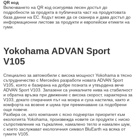
QR код
Включването на QR код осигурява лесен достъп до
подробности за продукта в публичната част на продуктовата
база данни на ЕС. Кодът може да се сканира и дава достъп до
информационни листове за продукти и европейски етикети на
гуми.
Yokohama ADVAN Sport
V105
Специално за автомобили с висока мощност Yokohama в тясно
сътрудничество с Mercedes разработи новата ADVAN Sport
V105, която е базирана на добре позната и утвърдена вече
ADVAN Sport V103. Запазени са уникалните нива на стабилност
и обратна връзка при движение с висока скорост, характерна за
V103, докато спирачния път на мокра и суха настилка, както и
комфорта на возене и шума при преминаване са подобрени
още повече.
Разбира се, като компания с ясно подчертан приоритет към
екологията Yokohama, произвежда новите си продукти с ниско
съпротивление на търкаляне, намалено тегло и намален шум,
с което заслужават екологичния символ BluEarth на всяка от
гумите V105.