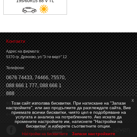
195/60R15 88 V TL
Контакти
Адрес на фирмата:
5370 гр. Дряново, ул."3-ти март" 12
Телефони:
0676 74433
,
74466
,
75570
,
088 666 1 777
,
088 666 1
888
x
Този сайт използва бисквитки. При натискане на "Запази
Факс: 0676 74546, 74466
настройките", или ако продължите да разглеждате сайта, Вие
приемате всички бисквитки, чиято цел е подобряване на
e-mail:
office@borianagroup.com
услугата и анализа на потреблението. Ако искате да
промените настройките им, натиснете "Настройки на
бисквитки" и изберете съответните опции.
Уеб дизайн и разработка
Запази настройките
Настройки на бисквитките