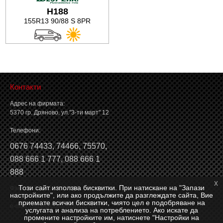
H188
Баланс на автомобилните гуми
155R13 90/88 S 8PR
Контакти
Адрес на фирмата:
5370 гр. Дряново, ул."3-ти март" 12
Телефони:
0676 74433
,
74466
,
75570
,
088 666 1 777
,
088 666 1
888
x
Този сайт използва бисквитки. При натискане на "Запази
Факс: 0676 74546, 74466
настройките", или ако продължите да разглеждате сайта, Вие
приемате всички бисквитки, чиято цел е подобряване на
e-mail:
office@borianagroup.com
услугата и анализа на потреблението. Ако искате да
промените настройките им, натиснете "Настройки на